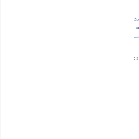
Co
Lab
Lo
C