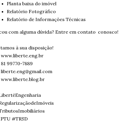
Planta baixa do imóvel
Relatório Fotográfico
Relatório de Informações Técnicas
cou com alguma dúvida? Entre em contato conosco!
tamos à sua disposição!
 www.liberte.eng.br
 81 99770-7889
 liberte.eng@gmail.com
 www.liberte.blog.br
LibertéEngenharia
RegularizaçãodeImóveis
ributosImobiliários
IPTU #TRSD