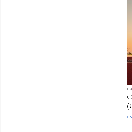
Pu
C
(
Co