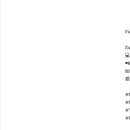
Fi
Es
💻
📲
📧
📰
#
#
#T
#