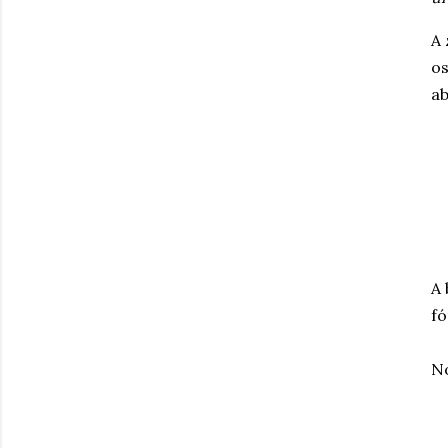
A 
os
ab
A 
fó
No