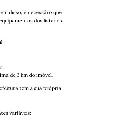
além disso, é necessáro que
 equipamentos dos listados
l;
r;
ima de 3 km do imóvel.
feitura tem a sua própria
tes variáveis: